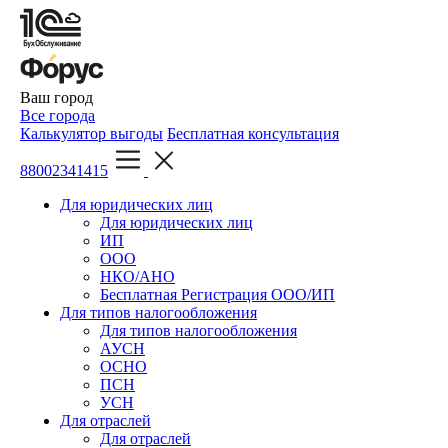
Ваш город
Все города
Калькулятор выгоды
Бесплатная консультация
88002341415
Для юридических лиц
Для юридических лиц
ИП
ООО
НКО/АНО
Бесплатная Регистрация ООО/ИП
Для типов налогообложения
Для типов налогообложения
АУСН
ОСНО
ПСН
УСН
Для отраслей
Для отраслей