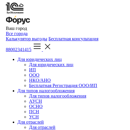
Ваш город
Все города
Калькулятор выгоды
Бесплатная консультация
88002341415
Для юридических лиц
Для юридических лиц
ИП
ООО
НКО/АНО
Бесплатная Регистрация ООО/ИП
Для типов налогообложения
Для типов налогообложения
АУСН
ОСНО
ПСН
УСН
Для отраслей
Для отраслей