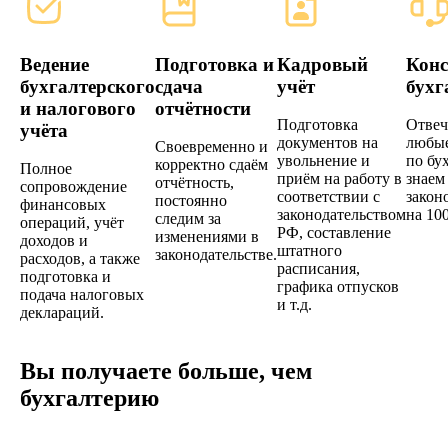
Ведение
Подготовка и
Кадровый
Конс
бухгалтерского
сдача
учёт
бухг
и налогового
отчётности
Подготовка
Отвеч
учёта
документов на
любые
Своевременно и
увольнение и
по бу
корректно сдаём
Полное
приём на работу в
знаем
отчётность,
сопровождение
соответствии с
закон
постоянно
финансовых
законодательством
на 10
следим за
операций, учёт
РФ, составление
изменениями в
доходов и
штатного
законодательстве.
расходов, а также
расписания,
подготовка и
графика отпусков
подача налоговых
и т.д.
деклараций.
Вы получаете больше, чем
бухгалтерию