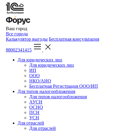
Ваш город
Все города
Калькулятор выгоды
Бесплатная консультация
88002341415
Для юридических лиц
Для юридических лиц
ИП
ООО
НКО/АНО
Бесплатная Регистрация ООО/ИП
Для типов налогообложения
Для типов налогообложения
АУСН
ОСНО
ПСН
УСН
Для отраслей
Для отраслей