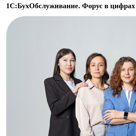
1С:БухОбслужи­вание. Форус в цифрах