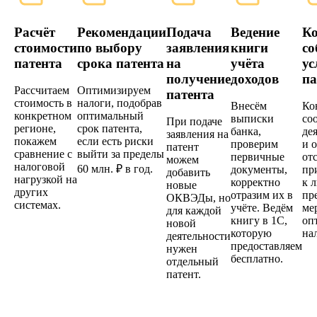
Расчёт
Рекомендации
Подача
Ведение
К
стоимости
по выбору
заявления
книги
со
патента
срока патента
на
учёта
ус
получение
доходов
па
Рассчитаем
Оптимизируем
патента
стоимость в
налоги, подобрав
Внесём
Ко
конкретном
оптимальный
выписки
со
При подаче
регионе,
срок патента,
банка,
де
заявления на
покажем
если есть риски
проверим
и о
патент
сравнение с
выйти за пределы
первичные
от
можем
налоговой
60 млн. ₽ в год.
документы,
пр
добавить
нагрузкой на
корректно
к 
новые
других
отразим их в
пр
ОКВЭДы, но
системах.
учёте. Ведём
ме
для каждой
книгу в 1С,
оп
новой
которую
на
деятельности
предоставляем
нужен
бесплатно.
отдельный
патент.