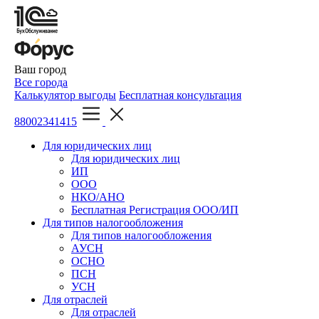
Ваш город
Все города
Калькулятор выгоды
Бесплатная консультация
88002341415
Для юридических лиц
Для юридических лиц
ИП
ООО
НКО/АНО
Бесплатная Регистрация ООО/ИП
Для типов налогообложения
Для типов налогообложения
АУСН
ОСНО
ПСН
УСН
Для отраслей
Для отраслей