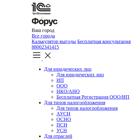
Ваш город
Все города
Калькулятор выгоды
Бесплатная консультация
88002341415
Для юридических лиц
Для юридических лиц
ИП
ООО
НКО/АНО
Бесплатная Регистрация ООО/ИП
Для типов налогообложения
Для типов налогообложения
АУСН
ОСНО
ПСН
УСН
Для отраслей