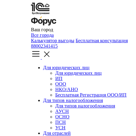
Ваш город
Все города
Калькулятор выгоды
Бесплатная консультация
88002341415
Для юридических лиц
Для юридических лиц
ИП
ООО
НКО/АНО
Бесплатная Регистрация ООО/ИП
Для типов налогообложения
Для типов налогообложения
АУСН
ОСНО
ПСН
УСН
Для отраслей