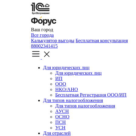
Ваш город
Все города
Калькулятор выгоды
Бесплатная консультация
88002341415
Для юридических лиц
Для юридических лиц
ИП
ООО
НКО/АНО
Бесплатная Регистрация ООО/ИП
Для типов налогообложения
Для типов налогообложения
АУСН
ОСНО
ПСН
УСН
Для отраслей