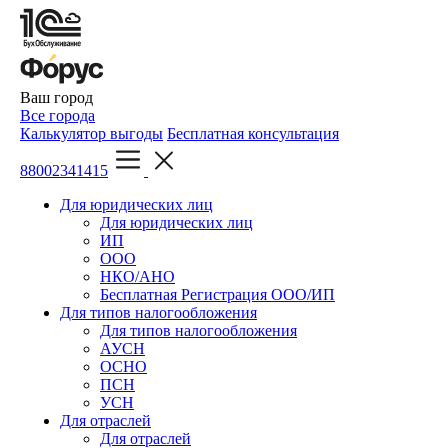
Ваш город
Все города
Калькулятор выгоды
Бесплатная консультация
88002341415
Для юридических лиц
Для юридических лиц
ИП
ООО
НКО/АНО
Бесплатная Регистрация ООО/ИП
Для типов налогообложения
Для типов налогообложения
АУСН
ОСНО
ПСН
УСН
Для отраслей
Для отраслей